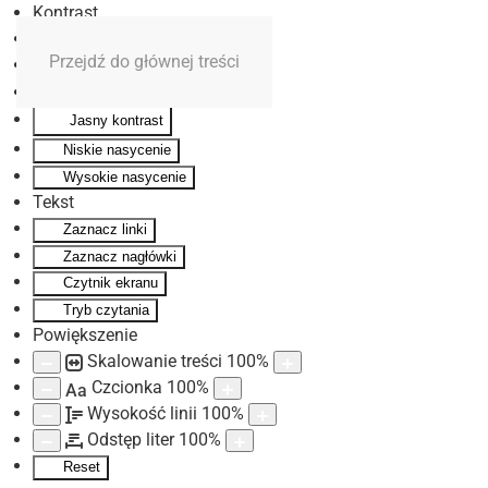
Kontrast
Odwróć kolory
Przejdź do głównej treści
Monochromatyczny
Ciemny kontrast
Jasny kontrast
Niskie nasycenie
Wysokie nasycenie
Tekst
Zaznacz linki
Zaznacz nagłówki
Czytnik ekranu
Tryb czytania
Powiększenie
Skalowanie treści
100
%
Czcionka
100
%
Aa
Wysokość linii
100
%
Odstęp liter
100
%
Reset