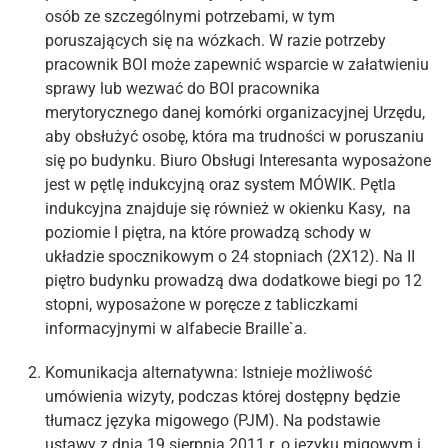
osób ze szczególnymi potrzebami, w tym
poruszających się na wózkach. W razie potrzeby
pracownik BOI może zapewnić wsparcie w załatwieniu
sprawy lub wezwać do BOI pracownika
merytorycznego danej komórki organizacyjnej Urzędu,
aby obsłużyć osobę, która ma trudności w poruszaniu
się po budynku. Biuro Obsługi Interesanta wyposażone
jest w pętlę indukcyjną oraz system MÓWIK. Pętla
indukcyjna znajduje się również w okienku Kasy, na
poziomie I piętra, na które prowadzą schody w
układzie spocznikowym o 24 stopniach (2X12). Na II
piętro budynku prowadzą dwa dodatkowe biegi po 12
stopni, wyposażone w poręcze z tabliczkami
informacyjnymi w alfabecie Braille`a.
Komunikacja alternatywna: Istnieje możliwość
umówienia wizyty, podczas której dostępny będzie
tłumacz języka migowego (PJM). Na podstawie
ustawy z dnia 19 sierpnia 2011 r. o języku migowym i