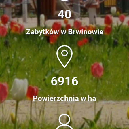
40
Zabytków w Brwinowie
6916
Powierzchnia w ha