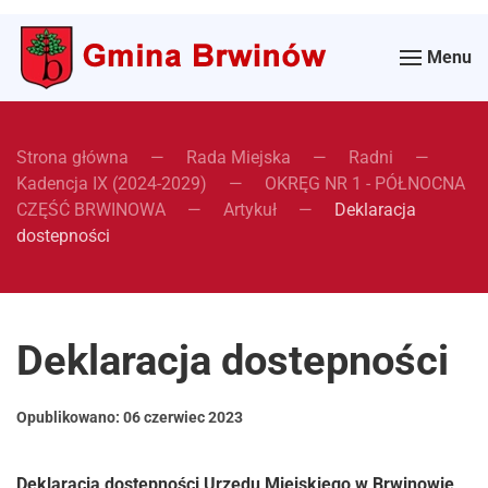
Menu
Strona główna
Rada Miejska
Radni
Kadencja IX (2024-2029)
OKRĘG NR 1 - PÓŁNOCNA
CZĘŚĆ BRWINOWA
Artykuł
Deklaracja
dostepności
Deklaracja dostepności
Opublikowano:
06 czerwiec 2023
Deklaracja dostępności Urzędu Miejskiego w Brwinowie