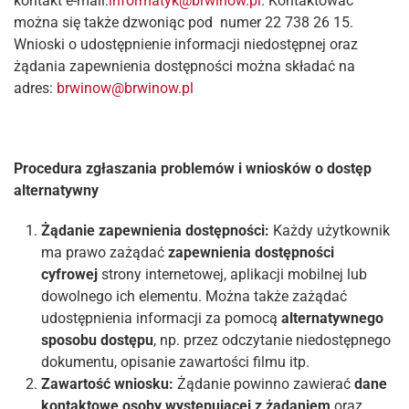
kontakt e-mail:
informatyk@brwinow.pl
. Kontaktować
można się także dzwoniąc pod numer 22 738 26 15.
Wnioski o udostępnienie informacji niedostępnej oraz
żądania zapewnienia dostępności można składać na
adres:
brwinow@brwinow.pl
Procedura zgłaszania problemów i wniosków o dostęp
alternatywny
Żądanie zapewnienia dostępności:
Każdy użytkownik
ma prawo zażądać
zapewnienia dostępności
cyfrowej
strony internetowej, aplikacji mobilnej lub
dowolnego ich elementu. Można także zażądać
udostępnienia informacji za pomocą
alternatywnego
sposobu dostępu
, np. przez odczytanie niedostępnego
dokumentu, opisanie zawartości filmu itp.
Zawartość wniosku:
Żądanie powinno zawierać
dane
kontaktowe osoby występującej z żądaniem
oraz