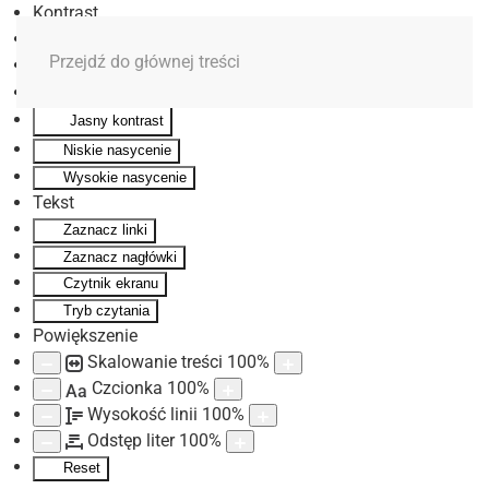
Kontrast
Odwróć kolory
Przejdź do głównej treści
Monochromatyczny
Ciemny kontrast
Jasny kontrast
Niskie nasycenie
Wysokie nasycenie
Tekst
Zaznacz linki
Zaznacz nagłówki
Czytnik ekranu
Tryb czytania
Powiększenie
Skalowanie treści
100
%
Czcionka
100
%
Aa
Wysokość linii
100
%
Odstęp liter
100
%
Reset